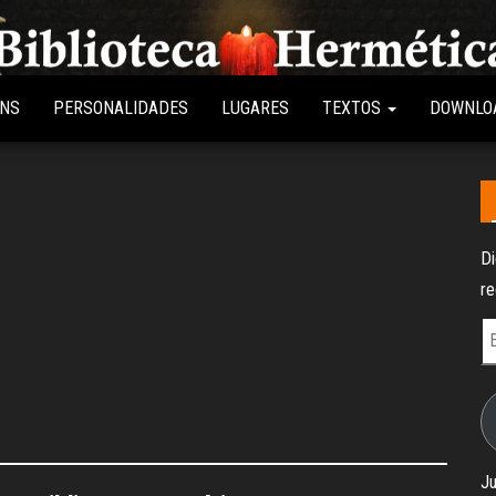
Biblioteca
Conteúdo
sobre
Hermética
Hermetismo,
ENS
PERSONALIDADES
LUGARES
TEXTOS
DOWNLO
Ocultismo,
Esoterismo,
Magia e
Espiritualidade
Di
re
E
d
e-
ma
Ju