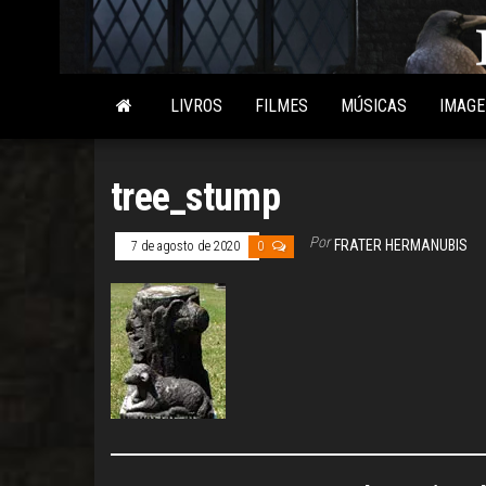
Skip
to
the
content
LIVROS
FILMES
MÚSICAS
IMAG
tree_stump
Por
FRATER HERMANUBIS
7 de agosto de 2020
0