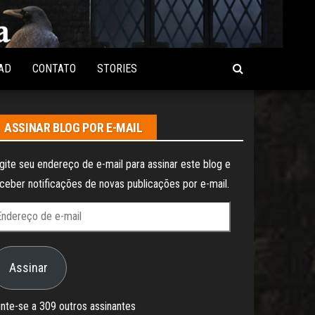
AD
CONTATO
STORIES
ASSINAR BLOG POR E-MAIL
gite seu endereço de e-mail para assinar este blog e
ceber notificações de novas publicações por e-mail.
ndereço
e
Assinar
il
nte-se a 309 outros assinantes