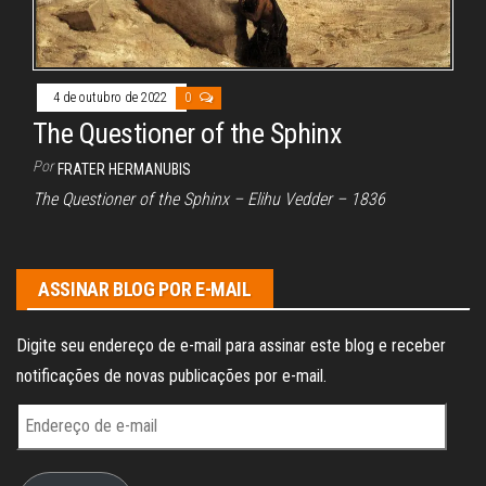
4 de outubro de 2022
0
The Questioner of the Sphinx
Por
FRATER HERMANUBIS
The Questioner of the Sphinx – Elihu Vedder – 1836
ASSINAR BLOG POR E-MAIL
Digite seu endereço de e-mail para assinar este blog e receber
notificações de novas publicações por e-mail.
Endereço
de
e-