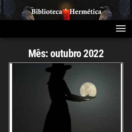
Skip
to
Biblioteca
Conteúdo
the
sobre
Hermética
Hermetismo,
content
Ocultismo,
Esoterismo,
Magia e
Espiritualidade
Mês:
outubro 2022