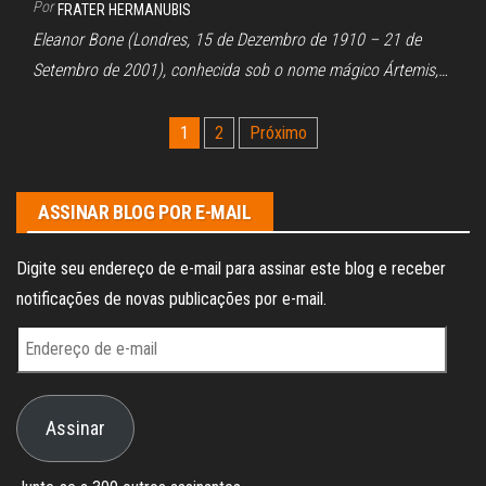
Por
FRATER HERMANUBIS
Eleanor Bone (Londres, 15 de Dezembro de 1910 – 21 de
Setembro de 2001), conhecida sob o nome mágico Ártemis,…
Paginação
1
2
Próximo
de
posts
ASSINAR BLOG POR E-MAIL
Digite seu endereço de e-mail para assinar este blog e receber
notificações de novas publicações por e-mail.
Endereço
de
e-
Assinar
mail