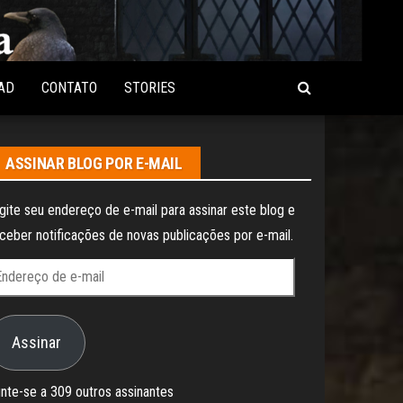
AD
CONTATO
STORIES
ASSINAR BLOG POR E-MAIL
gite seu endereço de e-mail para assinar este blog e
ceber notificações de novas publicações por e-mail.
ndereço
e
Assinar
il
nte-se a 309 outros assinantes