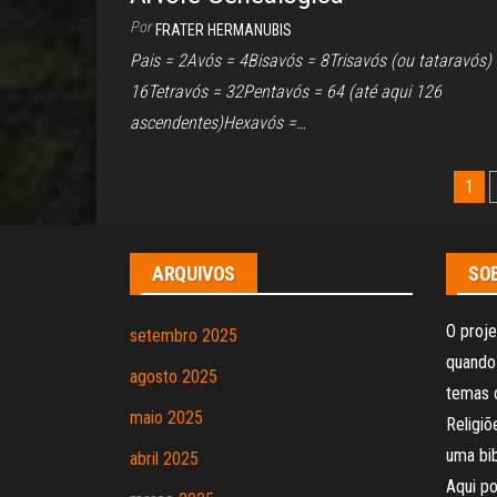
Por
FRATER HERMANUBIS
Pais = 2Avós = 4Bisavós = 8Trisavós (ou tataravós)
16Tetravós = 32Pentavós = 64 (até aqui 126
ascendentes)Hexavós =…
Paginação
1
de
posts
ARQUIVOS
SOB
O proje
setembro 2025
quando 
agosto 2025
temas 
maio 2025
Religi
uma bib
abril 2025
Aqui po