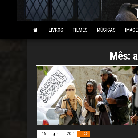
Skip
to
the
content
LIVROS
FILMES
MÚSICAS
IMAG
Mês:
a
16 de agosto de 2021
0