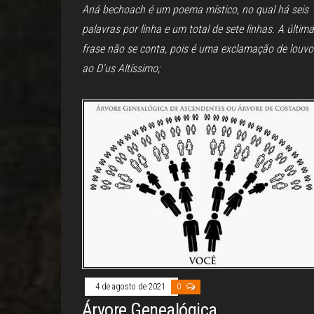
Aná bechoach é um poema místico, no qual há seis
palavras por linha e um total de sete linhas. A última
frase não se conta, pois é uma exclamação de louv
ao D’us Altíssimo;
4 de agosto de 2021
0
Árvore Genealógica