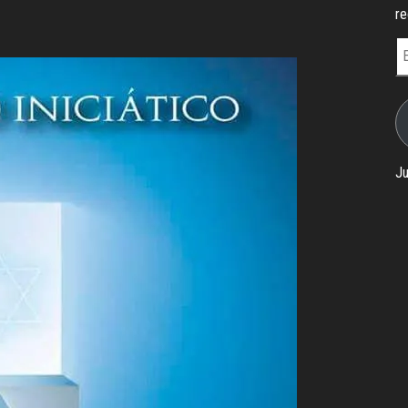
re
E
d
e-
ma
Ju