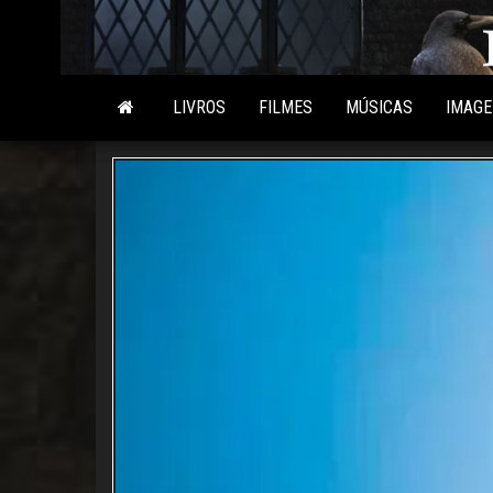
Skip
to
the
content
LIVROS
FILMES
MÚSICAS
IMAG