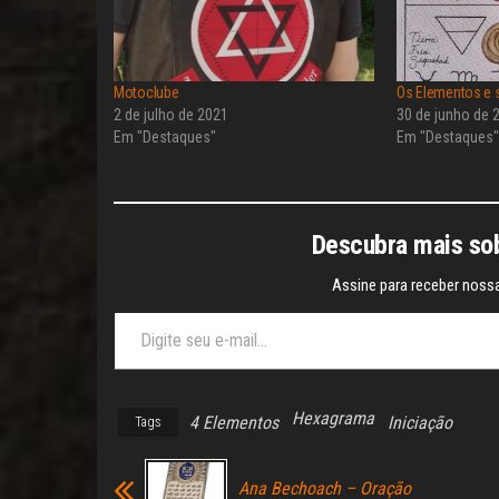
Motoclube
Os Elementos e 
2 de julho de 2021
30 de junho de 
Em "Destaques"
Em "Destaques
Descubra mais sob
Assine para receber nossa
Digite seu e-mail…
Hexagrama
4 Elementos
Iniciação
Tags
Ana Bechoach – Oração