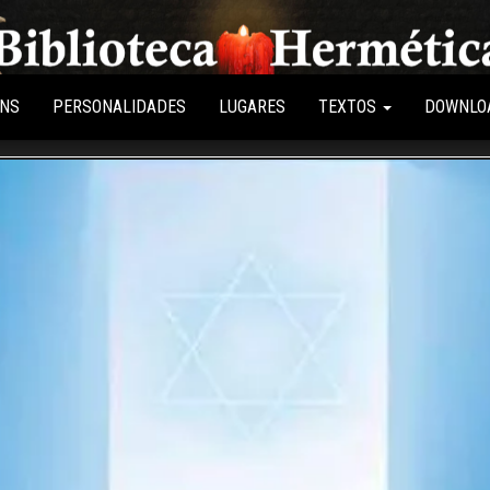
Biblioteca
Conteúdo
sobre
Hermética
Hermetismo,
ENS
PERSONALIDADES
LUGARES
TEXTOS
DOWNLO
Ocultismo,
Esoterismo,
Magia e
Espiritualidade