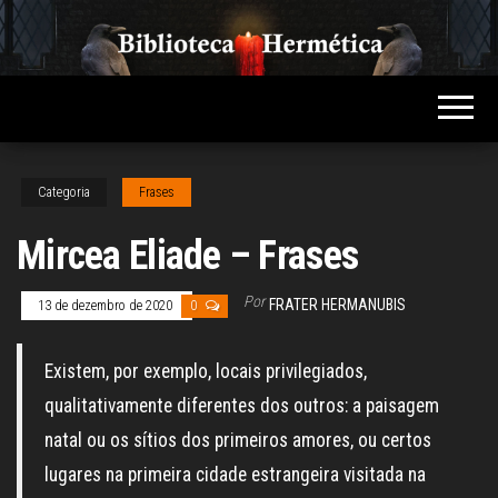
Skip
to
Biblioteca
Conteúdo
the
sobre
Hermética
Hermetismo,
content
Ocultismo,
Esoterismo,
Magia e
Espiritualidade
Categoria
Frases
Mircea Eliade – Frases
Por
FRATER HERMANUBIS
13 de dezembro de 2020
0
Existem, por exemplo, locais privilegiados,
qualitativamente diferentes dos outros: a paisagem
natal ou os sítios dos primeiros amores, ou certos
lugares na primeira cidade estrangeira visitada na