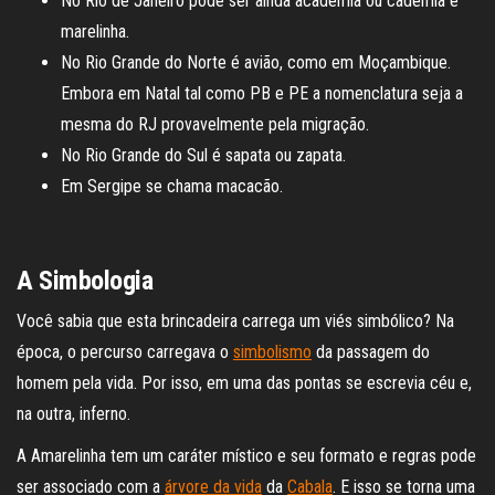
No Rio de Janeiro pode ser ainda academia ou cademia e
marelinha.
No Rio Grande do Norte é avião, como em Moçambique.
Embora em Natal tal como PB e PE a nomenclatura seja a
mesma do RJ provavelmente pela migração.
No Rio Grande do Sul é sapata ou zapata.
Em Sergipe se chama macacão.
A Simbologia
Você sabia que esta brincadeira carrega um viés simbólico? Na
época, o percurso carregava o
simbolismo
da passagem do
homem pela vida. Por isso, em uma das pontas se escrevia céu e,
na outra, inferno.
A Amarelinha tem um caráter místico e seu formato e regras pode
ser associado com a
árvore da vida
da
Cabala
. E isso se torna uma