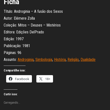
Ficha
Título: Androginia – A fusão dos Sexos
Autor: Elémere Zolla
Coleção: Mitos – Deuses – Mistérios
Editora: Edições DelPrado
Edição: 1997
Publicação: 1981
Páginas: 96
Assunto:
Androginia
,
Simbologia
,
História
,
Religão
,
Dualidade
Compartilhe isso:
Facebook
18+
Curtir isso:
Carregando...