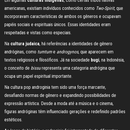
Em algumas
culturas indígenas
, como certas tribos nativas
americanas, existiam indivíduos conhecidos como
Two-Spirit
, que
incorporavam características de ambos os gêneros e ocupavam
papéis sociais e espirituais únicos. Essas identidades eram
respeitadas e vistas como especiais.
Na
cultura judaica
, há referências a identidades de gênero
andróginas, como
tumtum
e
androgynos
, que aparecem em
textos religiosos e filosóficos. Já na sociedade
bugi
, na Indonésia,
o conceito de
bissu
representa uma categoria andrógina que
ocupa um papel espiritual importante.
Na cultura pop androginia tem sido uma força marcante,
desafiando normas de gênero e expandindo possibilidades de
expressão artística. Desde a moda até a música e o cinema,
figuras andróginas têm influenciado gerações e redefinido padrões
estéticos.