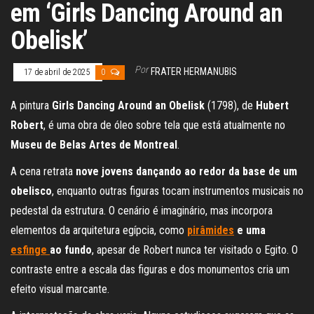
em ‘Girls Dancing Around an
Obelisk’
Por
FRATER HERMANUBIS
17 de abril de 2025
0
A pintura
Girls Dancing Around an Obelisk
(1798), de
Hubert
Robert
, é uma obra de óleo sobre tela que está atualmente no
Museu de Belas Artes de Montreal
.
A cena retrata
nove jovens dançando ao redor da base de um
obelisco
, enquanto outras figuras tocam instrumentos musicais no
pedestal da estrutura. O cenário é imaginário, mas incorpora
elementos da arquitetura egípcia, como
pirâmides
e uma
esfinge
ao fundo
, apesar de Robert nunca ter visitado o Egito. O
contraste entre a escala das figuras e dos monumentos cria um
efeito visual marcante.