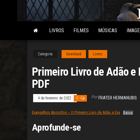
Skip
to
the
content
LIVROS
FILMES
MÚSICAS
IMAG
Categoria
Download
Livros
Primeiro Livro de Adão e
PDF
Por
FRATER HERMANUBIS
4 de fevereiro de 2022
0
Evangelhos Apocrifos – O Primeiro Livro de Adão e Eva
Baixar
Aprofunde-se