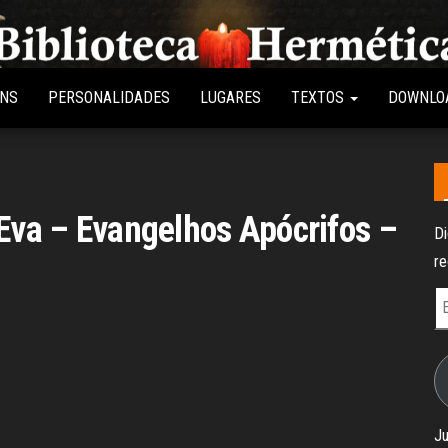
Biblioteca
Conteúdo
sobre
Hermética
Hermetismo,
ENS
PERSONALIDADES
LUGARES
TEXTOS
DOWNLO
Ocultismo,
Esoterismo,
Magia e
Espiritualidade
 Eva – Evangelhos Apócrifos –
Di
re
E
d
e-
ma
Ju