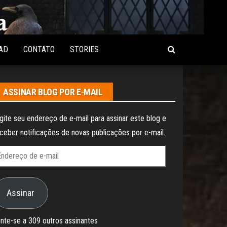
AD
CONTATO
STORIES
ASSINAR BLOG POR E-MAIL
gite seu endereço de e-mail para assinar este blog e
ceber notificações de novas publicações por e-mail.
ndereço
e
Assinar
il
nte-se a 309 outros assinantes