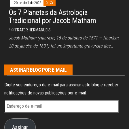
20 de abril de 2022
0
Os 7 Planetas da Astrologia
Tradicional por Jacob Matham
Por
FRATER HERMANUBIS
Jacob Matham (Haarlem, 15 de outubro de 1571 — Haarlem,
20 de janeiro de 1631) foi um importante gravurista dos…
ASSINAR BLOG POR E-MAIL
Digite seu endereço de e-mail para assinar este blog e receber
notificações de novas publicações por e-mail.
Endereço
de
e-
Assinar
mail