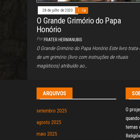
28 de julho de 2020
1
O Grande Grimório do Papa
Honório
Por
FRATER HERMANUBIS
O Grande Grimório do Papa Honório Este livro trata-
de um grimório (livro com instruções de rituais
magísticos) atribuído ao…
ARQUIVOS
SOB
O proje
setembro 2025
quando 
agosto 2025
temas 
maio 2025
Religi