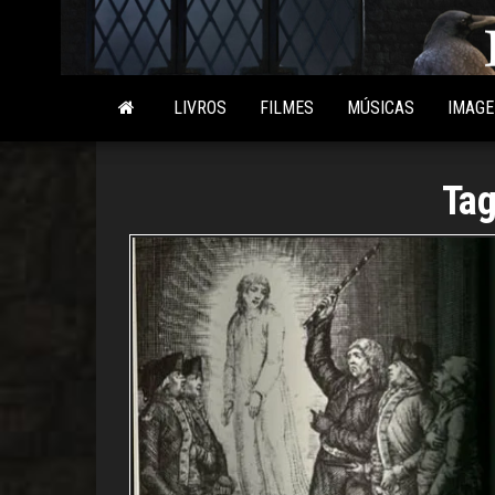
Skip
to
the
content
LIVROS
FILMES
MÚSICAS
IMAG
Ta