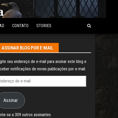
AD
CONTATO
STORIES
ASSINAR BLOG POR E-MAIL
gite seu endereço de e-mail para assinar este blog e
ceber notificações de novas publicações por e-mail.
ndereço
e
Assinar
il
nte-se a 309 outros assinantes