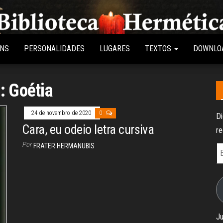
Biblioteca
Conteúdo
sobre
Hermética
Hermetismo,
ENS
PERSONALIDADES
LUGARES
TEXTOS
DOWNLO
Ocultismo,
Esoterismo,
Magia e
Espiritualidade
g:
Goétia
24 de novembro de 2020
0
Di
Cara, eu odeio letra cursiva
re
Por
FRATER HERMANUBIS
E
d
e-
ma
Ju